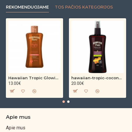
REKOMENDUOJAME
TOS PAČIOS KATEGORIJOS
Hawaiian Tropic Glowing Oil – bronzinantis kūno aliejus su spindesiu (200 ml)
hawaiian-tropic-coconut-argan-dry-oil-spf-30-spray-200ml
13.00€
20.00€
Apie mus
Apie mus