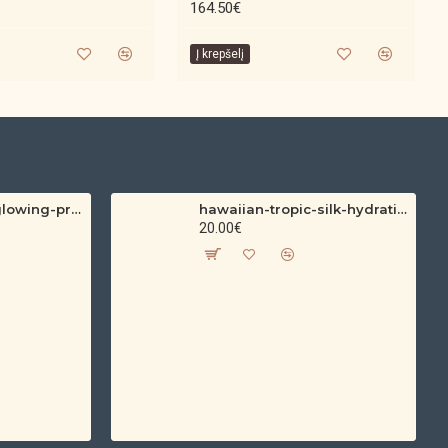
164.50€
moterims.
Į krepšelį
hawaiian-tropic-glowing-protection-clear-sun-spray-spf-30-200ml
hawaiian-tropic-silk-hydration-protective-sun-lotion-spf-30-180ml
20.00€