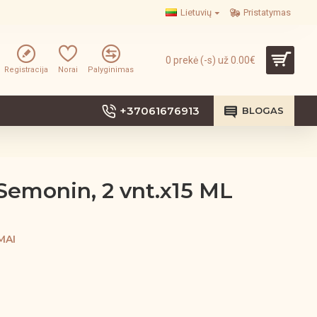
Lietuvių
Pristatymas
0 prekė (-s) už 0.00€
Registracija
Norai
Palyginimas
+37061676913
BLOGAS
Semonin, 2 vnt.x15 ML
MAI