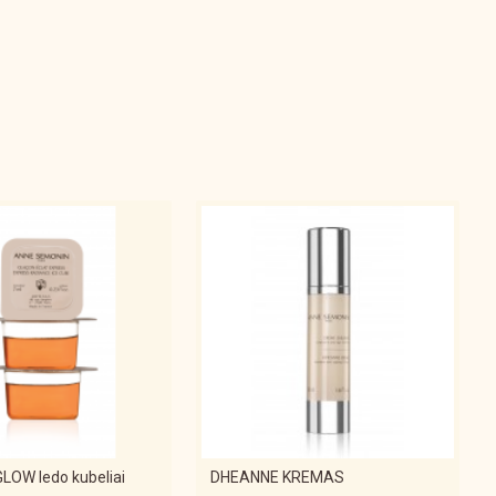
nti toksinus.
JŪROS VANDENIU IR JŪROS DUMBLIAIS: padeda atkurti odos balansą,
ijas.
s poveikis, reguliuoja sebumo išsiskyrimą.
tesnė, šviesesnė. Sumažėja uždegimai. Pagerėja odos tekstūra ir spalva.
s eterinių aliejų serumo ir 2 lašelius mikroelementų serumo. Ryte, norėdami
ratyvinės kosmetikos poveikį, prieš padengdami veidą, dellne po 2 lašelius
oelementų serumo sumaišykite su nedideliu kiekiu kaukės, kremos, gelio ar
LOW ledo kubeliai
DHEANNE KREMAS