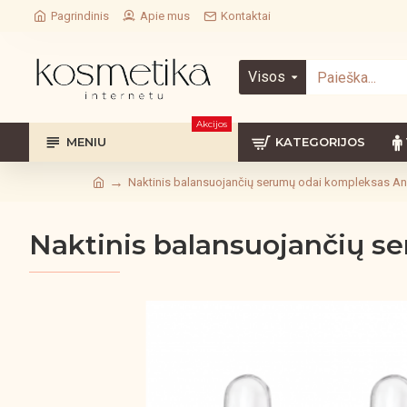
Pagrindinis
Apie mus
Kontaktai
Visos
Akcijos
MENIU
KATEGORIJOS
Naktinis balansuojančių serumų odai kompleksas An
Naktinis balansuojančių s