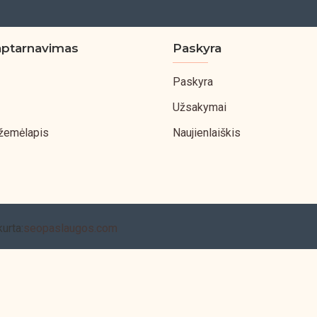
aptarnavimas
Paskyra
Paskyra
Užsakymai
 žemėlapis
Naujienlaiškis
kurta:
seopaslaugos.com