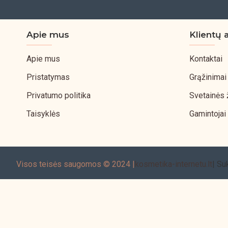
Apie mus
Klientų 
Apie mus
Kontaktai
Pristatymas
Grąžinimai
Privatumo politika
Svetainės
Taisyklės
Gamintojai
Visos teisės saugomos © 2024 |
kosmetika-internetu.lt
| Su