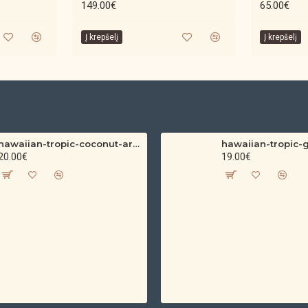
149.00€
65.00€
Netinka nėščioms ir žindančioms 
Į krepšelį
Į krepšelį
hawaiian-tropic-coconut-argan-dry-oil-spf-30-spray-200ml
20.00€
19.00€