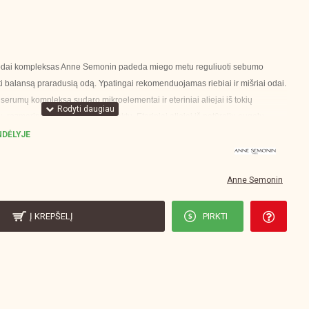
 odai kompleksas Anne Semonin padeda miego metu reguliuoti sebumo
nti balansą praradusią odą. Ypatingai rekomenduojamas riebiai ir mišriai odai.
serumų kompleksą sudaro mikroelementai ir eteriniai aliejai iš tokių
, rozmarinų lapų, šalavijų ekstraktų. Eteriniai aliejai iš natūralių augalų
kdami giliuosius odos sluoksnius. Odos ir kūno augimui ypatingai yra savrbūs
DĖLYJE
is yra praturtintas ši Anne Semonin naktinis
balansuojančių serumų odai
inių aliejų katalizatoriai, kurie sustiprina aromoterapijos poveikį ir pakeičia
Anne Semonin
s, prarastus dėl amžiaus, žalingo gyvenimo būdo, aplinkos taršos ir
Į KREPŠELĮ
PIRKTI
ologijos technologiją, galima susikurti unikalią grožio rutiną.
OZMARINAS, ŠALAVIJAS): giliai valo odą, padeda sutraukti poras,