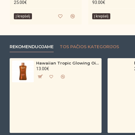
25.00€
93.00€
Į krepšelį
Į krepšelį
REKOMENDUOJAME
TOS PAČIOS KATEGORIJOS
Hawaiian Tropic Glowing Oil – bronzinantis kūno aliejus su spindesiu (200 ml)
13.00€