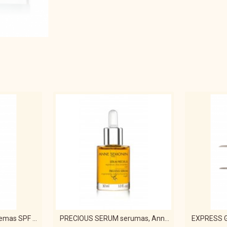
reguliuoti riebalų išsiskyrimą, šali
MIKROELEMENTAI, PRATURTINTI 
tonizuoti, reguliuoti riebalų sekrec
GELEŽIS, CINKAS: priešuždegimini
REZULTATAI
Oda atgauną balansą, tampa skais
KAIP NAUDOTI
Naktį į delną įlašinkite 2 lašeliu
sustiprinti kremo, kaukių ar deko
eterinių aliejų ir 2 lašelius mikr
toniko.
Apsaugantis ''Oligo'' kremas SPF 30
PRECIOUS SERUM serumas, Anne Semonnin, 30ML
EXPRESS G