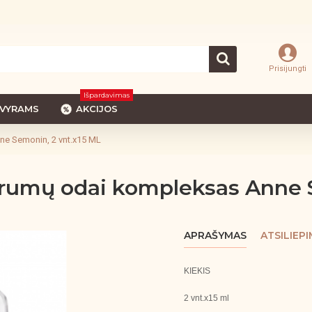
Prisijungti
Išpardavimas
VYRAMS
AKCIJOS
ne Semonin, 2 vnt.x15 ML
erumų odai kompleksas Anne 
APRAŠYMAS
ATSILIEPI
KIEKIS
2 vnt.x15 ml