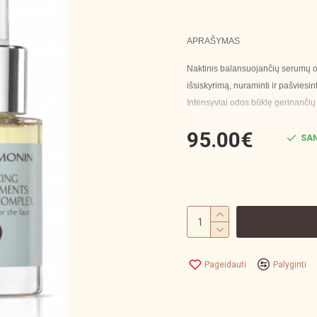
APRAŠYMAS
Naktinis balansuojančių serumų
išsiskyrimą, nuraminti ir pašviesi
Intensyviai odos būklę gerinančių 
natūralių ingredientų, kaip kiparisų
95.00€
ekstraktų gydo ir ramina odą, vei
SAN
mikroelementai ir mineralai, kuria
kompleksas. Mikroelementai yra eter
gyvybiškai svarbius odos elementu
patiriamo streso.
Taikant unikalią Anne Semonin miks
Pageidauti
Palyginti
PAGRINDINIAI INGREDIENTAI
ETERINIAI ALIEJAI (KIPARISAS, R