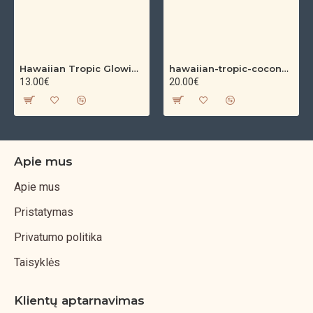
Hawaiian Tropic Glowing Oil – bronzinantis kūno aliejus su spindesiu (200 ml)
hawaiian-tropic-coconut-argan-dry-oil-spf-30-spray-200ml
13.00€
20.00€
Apie mus
Apie mus
Pristatymas
Privatumo politika
Taisyklės
Klientų aptarnavimas