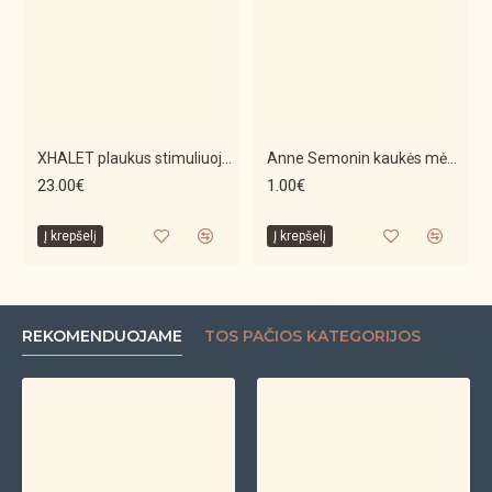
XHALET plaukus stimuliuojantis šampūnas
Anne Semonin kaukės mėginukai
23.00€
1.00€
Į krepšelį
Į krepšelį
REKOMENDUOJAME
TOS PAČIOS KATEGORIJOS