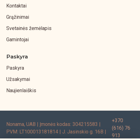
Kontaktai
Grąžinimai
Svetainės žemėlapis
Gamintojai
Paskyra
Paskyra
Užsakymai
Naujienlaiškis
+370
Nonama, UAB | Įmonės kodas: 304215583 |
(616) 76
PVM: LT100013181814 | J. Jasinskio g. 16B |
913