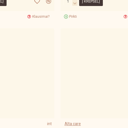
ELĮ
Į KREPŠELĮ
Klausimai?
Pirkti
int
Alta care