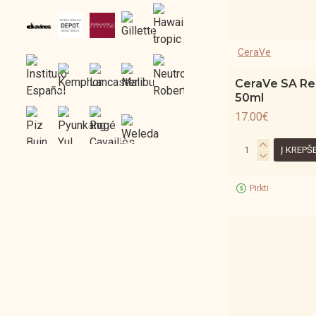
CeraVe
CeraVe SA R
50ml
17.00€
Į KREPŠ
Pirkti