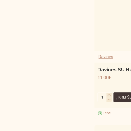
Davines
Davines SU Ha
11.00€
Į KREPŠ
Pirkti