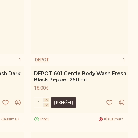
1
DEPOT
1
ash Dark
DEPOT 601 Gentle Body Wash Fresh
Black Pepper 250 ml
16.00€
Į KREPŠELĮ
Klausimai?
Pirkti
Klausimai?