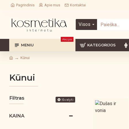
Pagrindinis
Apie mus
Kontaktai
Visos
Akcijos
MENIU
KATEGORIJOS
Kūnui
Kūnui
Filtras
Išvalyti
KAINA