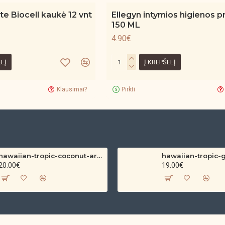
te Biocell kaukė 12 vnt
Ellegyn intymios higienos pr
150 ML
4.90€
ELĮ
Į KREPŠELĮ
Klausimai?
Pirkti
hawaiian-tropic-coconut-argan-dry-oil-spf-30-spray-200ml
20.00€
19.00€