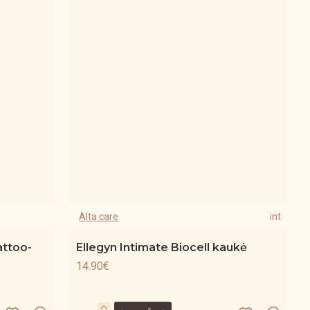
Alta care
int
attoo-
Ellegyn Intimate Biocell kaukė
14.90€