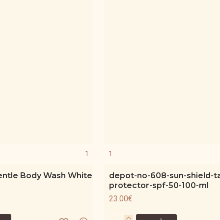
1
1
ntle Body Wash White
depot-no-608-sun-shield-t
protector-spf-50-100-ml
23.00€