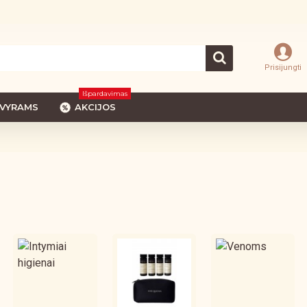
Prisijungti
Išpardavimas
VYRAMS
AKCIJOS