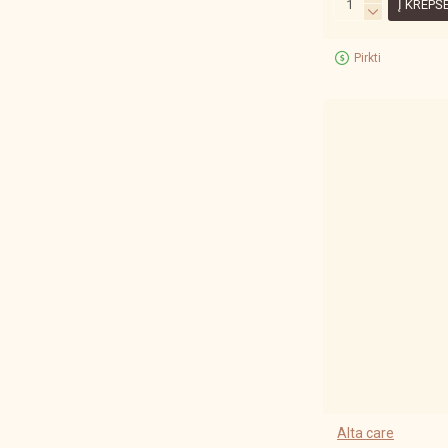
Į KREPŠ
Pirkti
Alta care