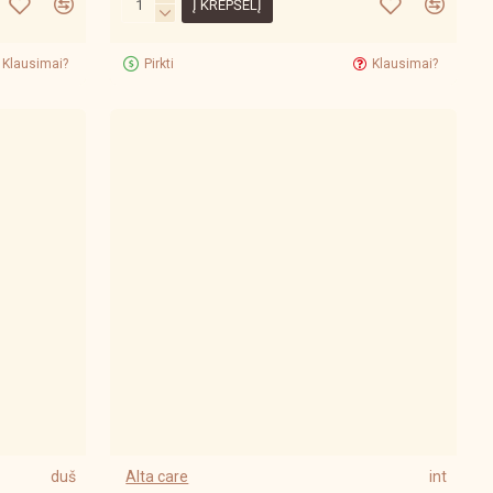
Į KREPŠELĮ
Klausimai?
Pirkti
Klausimai?
duš
Alta care
int