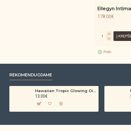
Ellegyn Intima
178.00€
Į KREPŠ
Pirkti
REKOMENDUOJAME
Hawaiian Tropic Glowing Oil – bronzinantis kūno aliejus su spindesiu (200 ml)
13.00€