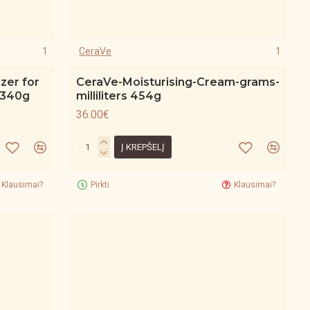
1
CeraVe
1
zer for
CeraVe-Moisturising-Cream-grams-
 340g
milliliters 454g
36.00€
Į KREPŠELĮ
Klausimai?
Pirkti
Klausimai?