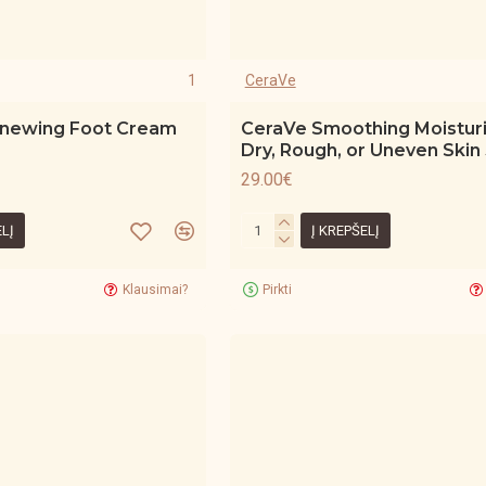
1
CeraVe
enewing Foot Cream
CeraVe Smoothing Moisturi
Dry, Rough, or Uneven Skin
29.00€
ELĮ
Į KREPŠELĮ
Klausimai?
Pirkti