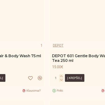
1
DEPOT
ir & Body Wash 75 ml
DEPOT 601 Gentle Body W
Tea 250 ml
15.00€
ELĮ
Į KREPŠELĮ
Klausimai?
Pirkti