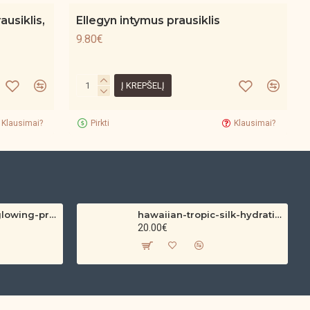
ausiklis,
Ellegyn intymus prausiklis
9.80€
Į KREPŠELĮ
Klausimai?
Pirkti
Klausimai?
hawaiian-tropic-glowing-protection-clear-sun-spray-spf-30-200ml
hawaiian-tropic-silk-hydration-protective-sun-lotion-spf-30-180ml
20.00€