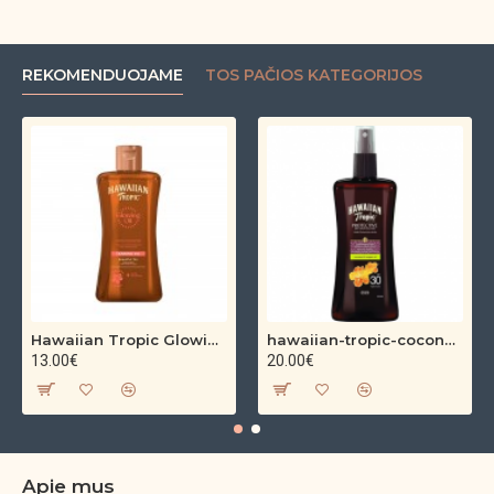
REKOMENDUOJAME
TOS PAČIOS KATEGORIJOS
Hawaiian Tropic Glowing Oil – bronzinantis kūno aliejus su spindesiu (200 ml)
hawaiian-tropic-coconut-argan-dry-oil-spf-30-spray-200ml
13.00€
20.00€
Apie mus