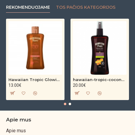
REKOMENDUOJAME
TOS PAČIOS KATEGORIJOS
Hawaiian Tropic Glowing Oil – bronzinantis kūno aliejus su spindesiu (200 ml)
hawaiian-tropic-coconut-argan-dry-oil-spf-30-spray-200ml
13.00€
20.00€
Apie mus
Apie mus