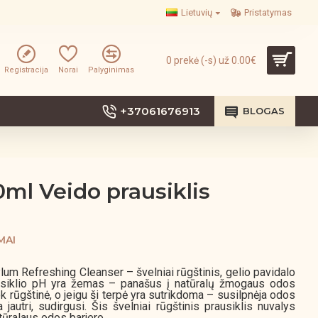
Lietuvių
Pristatymas
0 prekė (-s) už 0.00€
Registracija
Norai
Palyginimas
+37061676913
BLOGAS
ml Veido prausiklis
MAI
um Refreshing Cleanser – švelniai rūgštinis, gelio pavidalo
ausiklio pH yra žemas – panašus į natūralų žmogaus odos
ek rūgštinė, o jeigu ši terpė yra sutrikdoma – susilpnėja odos
autri, sudirgusi. Šis švelniai rūgštinis prausiklis nuvalys
tūralaus odos barjero.