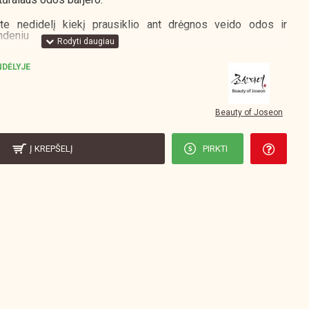
ite nedidelį kiekį prausiklio ant drėgnos veido odos ir
andeniu
DĖLYJE
Beauty of Joseon
Į KREPŠELĮ
PIRKTI