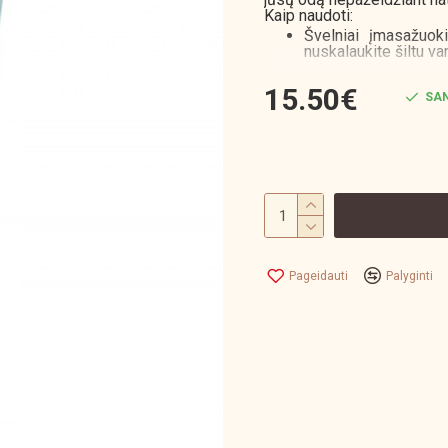
Kaip naudoti:
Švelniai įmasažuok
nuskalaukite šiltu v
15.50€
SAN
Pageidauti
Palyginti