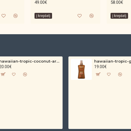
49.00€
58.00€
Į krepšelį
Į krepšelį
hawaiian-tropic-coconut-argan-dry-oil-spf-30-spray-200ml
20.00€
19.00€