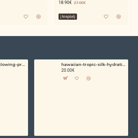
18.90€
27.00€
Į krepšelį
hawaiian-tropic-glowing-protection-clear-sun-spray-spf-30-200ml
hawaiian-tropic-silk-hydration-protective-sun-lotion-spf-30-180ml
20.00€