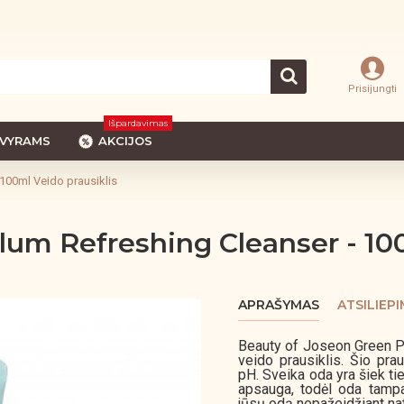
Prisijungti
Išpardavimas
VYRAMS
AKCIJOS
 100ml Veido prausiklis
lum Refreshing Cleanser - 100
APRAŠYMAS
ATSILIEPI
Beauty of Joseon Green Pl
veido prausiklis. Šio pr
pH. Sveika oda yra šiek ti
apsauga, todėl oda tampa j
jūsų odą nepažeidžiant na