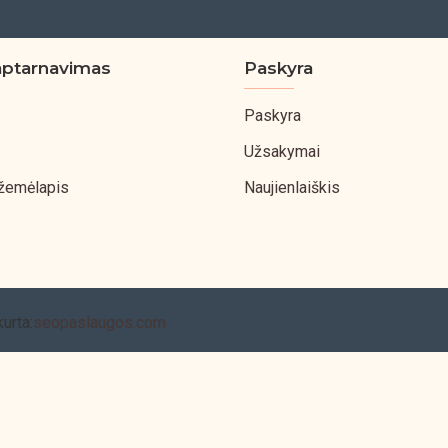
aptarnavimas
Paskyra
Paskyra
Užsakymai
 žemėlapis
Naujienlaiškis
kurta:
seopaslaugos.com