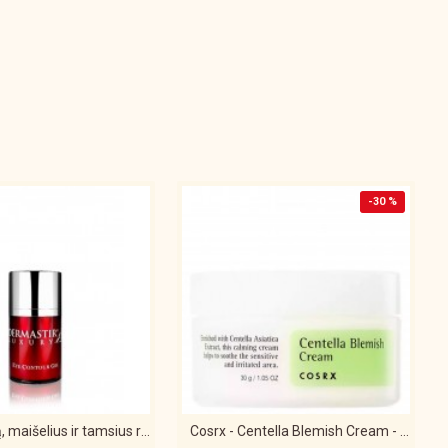
-30 %
® Patinimą, maišelius ir tamsius ratilus mažinantis paakių kremas DERMASTIR 35 ml
Cosrx - Centella Blemish Cream - 30ml Veido kremas