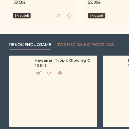
58.50€
22.00€
Į krepšelį
Į krepšelį
REKOMENDUOJAME
TOS PAČIOS KATEGORIJOS
Hawaiian Tropic Glowing Oil – bronzinantis kūno aliejus su spindesiu (200 ml)
13.00€