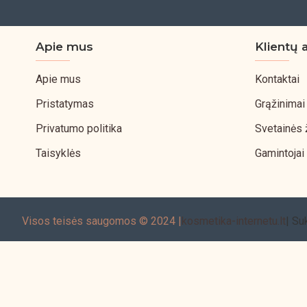
Apie mus
Klientų 
Apie mus
Kontaktai
Pristatymas
Grąžinimai
Privatumo politika
Svetainės
Taisyklės
Gamintojai
Visos teisės saugomos © 2024 |
kosmetika-internetu.lt
| Su