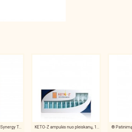
Cosrx - Full Fit Propolis Synergy Toner - 150ml Veido tonikas su Propoliu
KETO-Z ampulės nuo pleiskanų, 10 ampulių x 3 ML