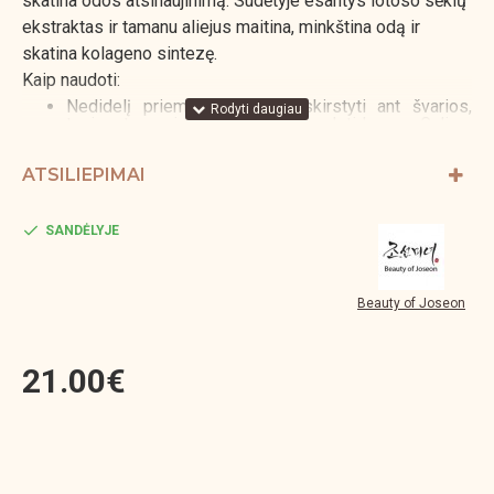
skatina odos atsinaujinimą. Sudėtyje esantys lotoso sėklų
ekstraktas ir tamanu aliejus maitina, minkština odą ir
skatina kolageno sintezę.
Kaip naudoti:
Nedidelį priemonės kiekį paskirstyti ant švarios,
tonizuotos veido odos, toliau naudoti kremą. Galima
praturtinti savo turimą kremą arba losjoną įmaišius
kelis lašus aliejaus.
ATSILIEPIMAI
SANDĖLYJE
Beauty of Joseon
21.00€