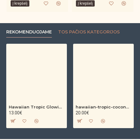
Į krepšelį
Į krepšelį
REKOMENDUOJAME
TOS PAČIOS KATEGORIJOS
Hawaiian Tropic Glowing Oil – bronzinantis kūno aliejus su spindesiu (200 ml)
hawaiian-tropic-coconut-argan-dry-oil-spf-30-spray-200ml
13.00€
20.00€