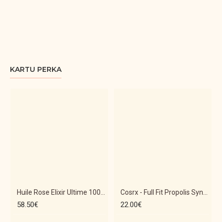
KARTU PERKA
Huile Rose Elixir Ultime 100ml
Cosrx - Full Fit Propolis Synergy Toner - 150ml Veido tonikas su Propoliu
58.50€
22.00€