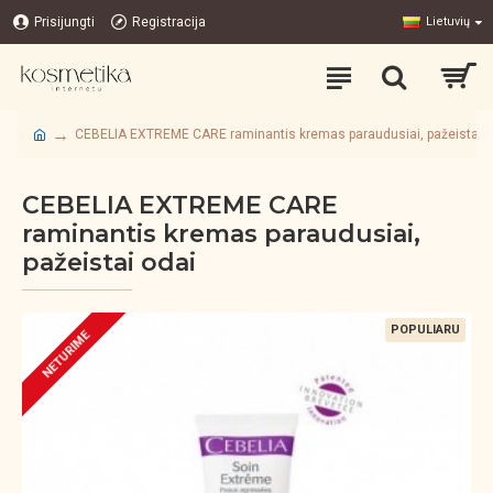
Prisijungti
Registracija
Lietuvių
CEBELIA EXTREME CARE raminantis kremas paraudusiai, pažeistai o
CEBELIA EXTREME CARE
raminantis kremas paraudusiai,
pažeistai odai
POPULIARU
NETURIME