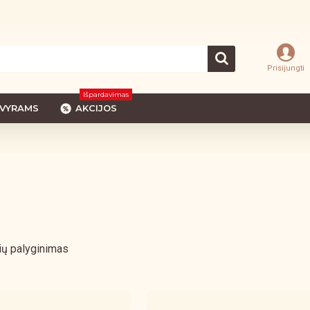
Prisijungti
Išpardavimas
VYRAMS
AKCIJOS
ių palyginimas