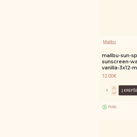
Malibu
malibu-sun-sp
sunscreen-wa
vanilla-3x12-m
12.00€
Į KREPŠ
Pirkti