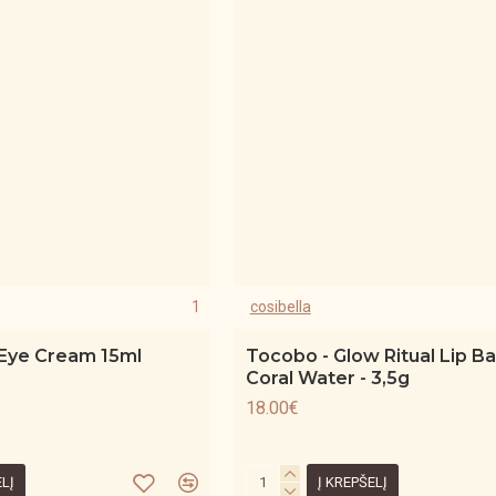
1
cosibella
 Eye Cream 15ml
Tocobo - Glow Ritual Lip Ba
Coral Water - 3,5g
18.00€
ELĮ
Į KREPŠELĮ