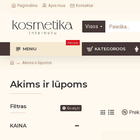
Pagrindinis
Apie mus
Kontaktai
Visos
Akcijos
MENIU
KATEGORIJOS
Akims ir lūpoms
Akims ir lūpoms
Filtras
Išvalyti
Prek
KAINA