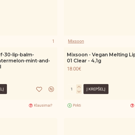
1
Mixsoon
f-30-lip-balm-
Mixsoon - Vegan Melting Li
termelon-mint-and-
01 Clear - 4,1g
l
18.00€
ELĮ
Į KREPŠELĮ
Klausimai?
Pirkti