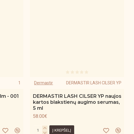
1
Dermastir
DERMASTIR LASH CILSER YP
lm - 001
DERMASTIR LASH CILSER YP naujos
kartos blakstienų augimo serumas,
5 ml
58.00€
Į KREPŠELĮ