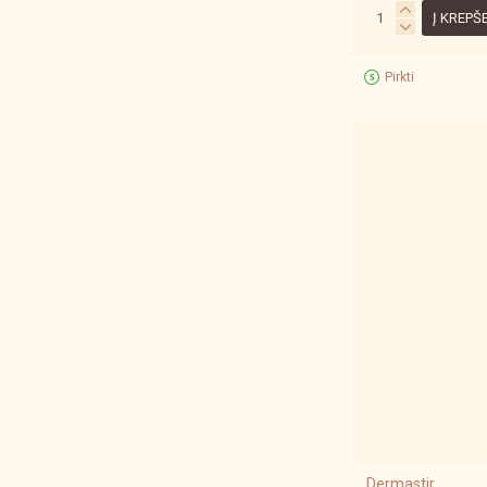
Į KREPŠ
Pirkti
Dermastir