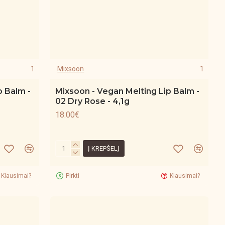
1
Mixsoon
1
p Balm -
Mixsoon - Vegan Melting Lip Balm -
02 Dry Rose - 4,1g
18.00€
Į KREPŠELĮ
Klausimai?
Pirkti
Klausimai?