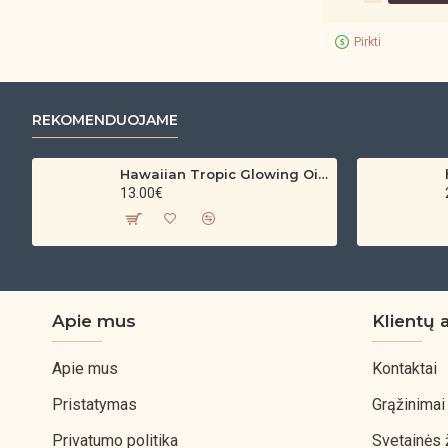
Pirkti
REKOMENDUOJAME
Hawaiian Tropic Glowing Oil – bronzinantis kūno aliejus su spindesiu (200 ml)
13.00€
Apie mus
Klientų 
Apie mus
Kontaktai
Pristatymas
Grąžinimai
Privatumo politika
Svetainės