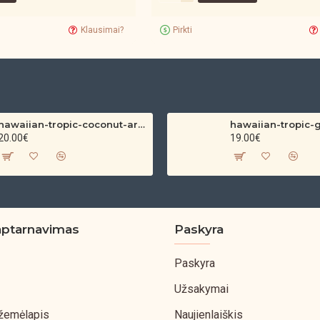
Klausimai?
Pirkti
hawaiian-tropic-coconut-argan-dry-oil-spf-30-spray-200ml
20.00€
19.00€
aptarnavimas
Paskyra
Paskyra
Užsakymai
 žemėlapis
Naujienlaiškis