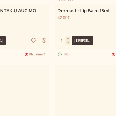
ANTAKIŲ AUGIMO
Dermastir Lip Balm 15ml
42.00€
ELĮ
Į KREPŠELĮ
Klausimai?
Pirkti