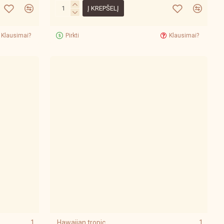
Į KREPŠELĮ
Klausimai?
Pirkti
Klausimai?
1
Hawaiian tropic
1