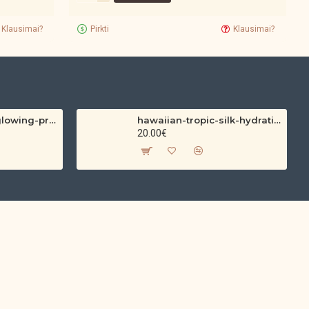
Klausimai?
Pirkti
Klausimai?
hawaiian-tropic-glowing-protection-clear-sun-spray-spf-30-200ml
hawaiian-tropic-silk-hydration-protective-sun-lotion-spf-30-180ml
20.00€