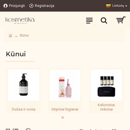
Prisijungti
Registracija
Lietuvių
Kūnui
Kūnui
Kelioniniai
Dušas ir vonia
Intymiai higienai
rinkiniai