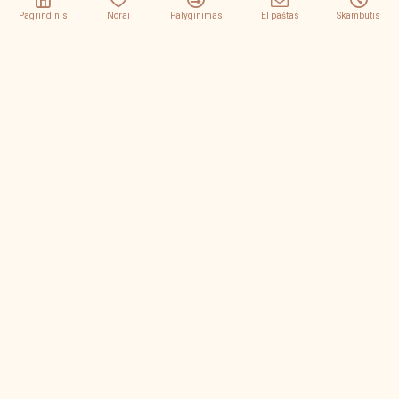
Pagrindinis
Norai
Palyginimas
El paštas
Skambutis