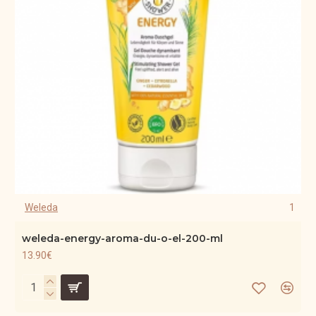
Weleda
1
weleda-energy-aroma-du-o-el-200-ml
13.90€