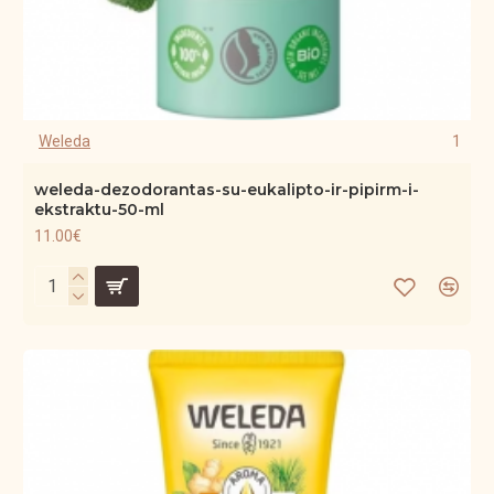
Weleda
1
weleda-dezodorantas-su-eukalipto-ir-pipirm-i-
ekstraktu-50-ml
11.00€