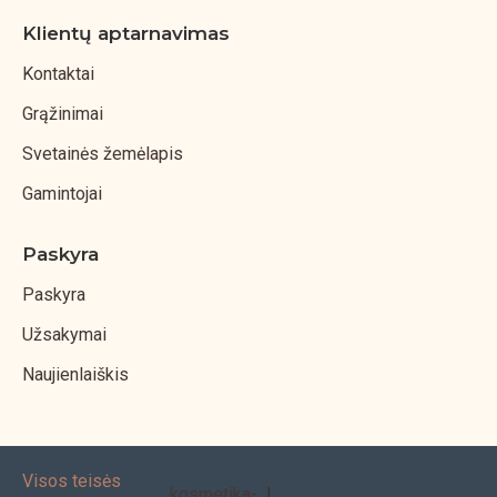
Klientų aptarnavimas
Kontaktai
Grąžinimai
Svetainės žemėlapis
Gamintojai
Paskyra
Paskyra
Užsakymai
Naujienlaiškis
Visos teisės
kosmetika-
|