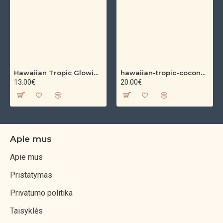
Hawaiian Tropic Glowing Oil – bronzinantis kūno aliejus su spindesiu (200 ml)
hawaiian-tropic-coconut-argan-dry-oil-spf-30-spray-200ml
13.00€
20.00€
Apie mus
Apie mus
Pristatymas
Privatumo politika
Taisyklės