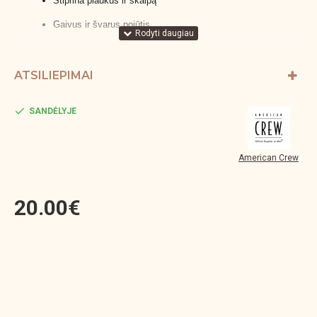
Stiprina plaukus ir skalpą
Gaivus ir švarus pojūtis
Naudojimo instrukcija: Paskirstyti ant drėgnų plaukų,
įmasažuoti ir palikti 1–2 minutes, tada gerai nuplauti.
ATSILIEPIMAI
SANDĖLYJE
American Crew
20.00€