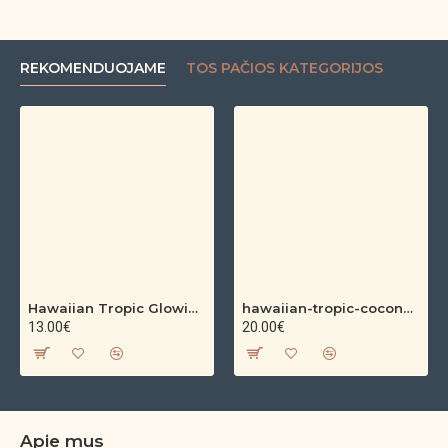
REKOMENDUOJAME
TOS PAČIOS KATEGORIJOS
Hawaiian Tropic Glowing Oil – bronzinantis kūno aliejus su spindesiu (200 ml)
hawaiian-tropic-coconut-argan-dry-oil-spf-30-spray-200ml
13.00€
20.00€
Apie mus