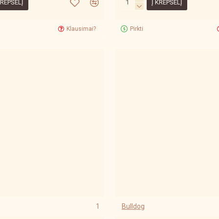
KREPŠELĮ
Į KREPŠELĮ
Klausimai?
Pirkti
1
Bulldog