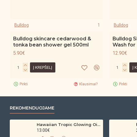
Bulldog
1
Bulldog
Bulldog skincare cedarwood &
Bulldog S
tonka bean shower gel 500ml
Wash for
5.90€
12.90€
Į KREPŠELĮ
Į 
Pirkti
Klausimai?
Pirkti
REKOMENDUOJAME
Hawaiian Tropic Glowing Oil – bronzinantis kūno aliejus su spindesiu (200 ml)
13.00€