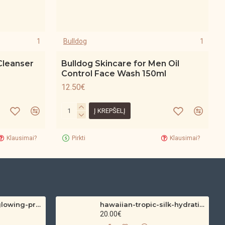
1
Bulldog
1
Cleanser
Bulldog Skincare for Men Oil
Control Face Wash 150ml
12.50€
Į KREPŠELĮ
Klausimai?
Pirkti
Klausimai?
hawaiian-tropic-glowing-protection-clear-sun-spray-spf-30-200ml
hawaiian-tropic-silk-hydration-protective-sun-lotion-spf-30-180ml
20.00€