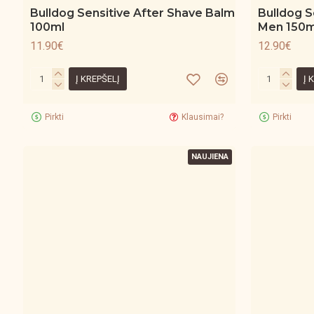
Bulldog Sensitive After Shave Balm
Bulldog S
100ml
Men 150m
11.90€
12.90€
Į KREPŠELĮ
Į 
Pirkti
Klausimai?
Pirkti
NAUJIENA