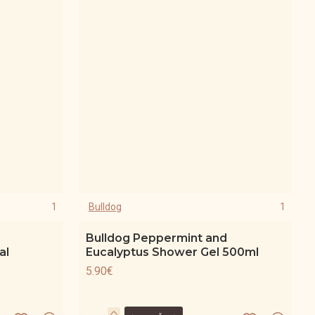
1
Bulldog
1
Bulldog Peppermint and
al
Eucalyptus Shower Gel 500ml
5.90€