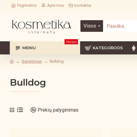
Pagrindinis
Apie mus
Kontaktai
Visos
Akcijos
MENIU
KATEGORIJOS
Gamintojas
Bulldog
Bulldog
Prekių palyginimas