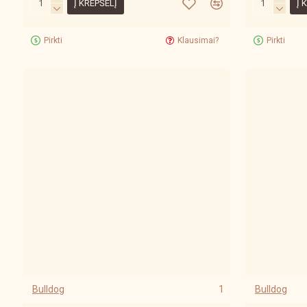
Į KREPŠELĮ
Į 
Pirkti
Klausimai?
Pirkti
Bulldog
1
Bulldog