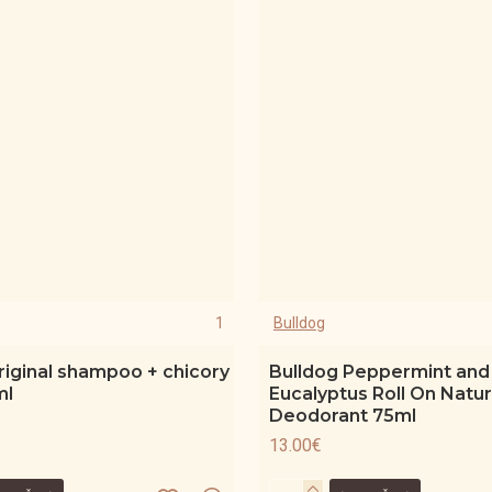
1
Bulldog
riginal shampoo + chicory
Bulldog Peppermint and
ml
Eucalyptus Roll On Natur
Deodorant 75ml
13.00€