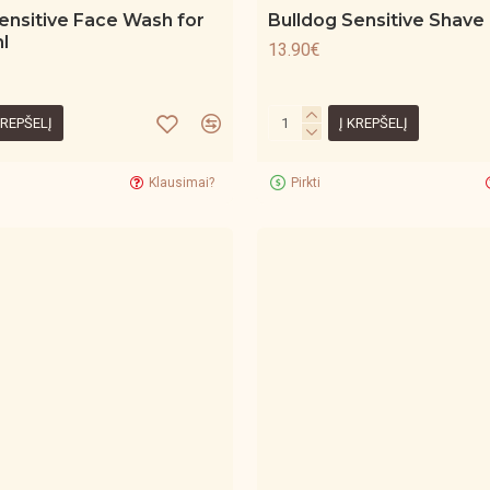
ensitive Face Wash for
Bulldog Sensitive Shave
l
13.90€
KREPŠELĮ
Į KREPŠELĮ
Klausimai?
Pirkti