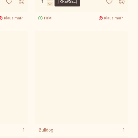
Į KREPŠELĮ
Klausimai?
Pirkti
Klausimai?
1
Bulldog
1