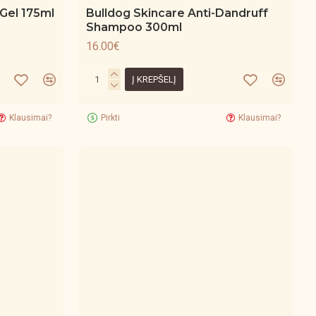
 Gel 175ml
Bulldog Skincare Anti-Dandruff
Shampoo 300ml
16.00€
Į KREPŠELĮ
Klausimai?
Pirkti
Klausimai?