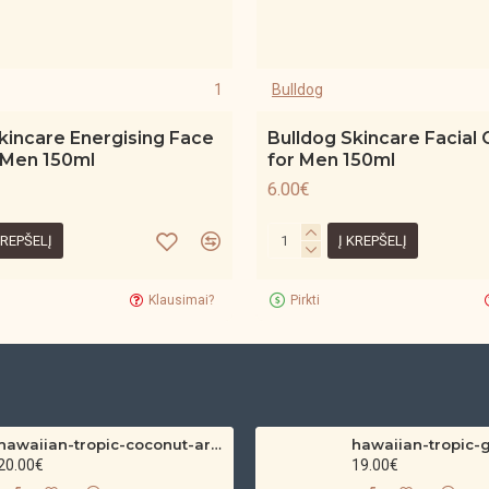
1
Bulldog
kincare Energising Face
Bulldog Skincare Facial 
 Men 150ml
for Men 150ml
6.00€
KREPŠELĮ
Į KREPŠELĮ
Klausimai?
Pirkti
hawaiian-tropic-coconut-argan-dry-oil-spf-30-spray-200ml
20.00€
19.00€