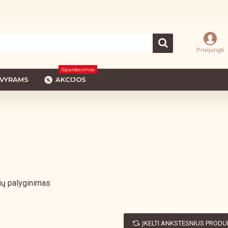
Prisijungti
Išpardavimas
VYRAMS
AKCIJOS
ių palyginimas
ĮKELTI ANKSTESNIUS PROD