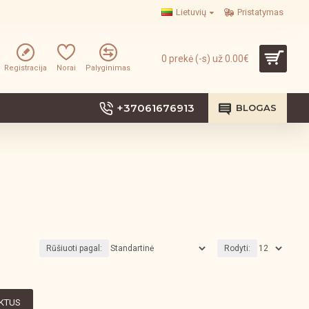
Lietuvių
Pristatymas
0 prekė (-s) už 0.00€
Registracija
Norai
Palyginimas
+37061676913
BLOGAS
Rūšiuoti pagal:
Rodyti:
UKTUS