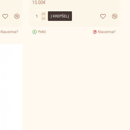
15.00€
Į KREPŠELĮ
Klausimai?
Pirkti
Klausimai?