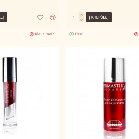
ELĮ
Į KREPŠELĮ
Klausimai?
Pirkti