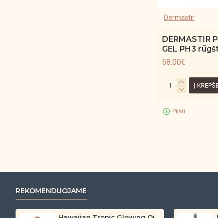
Dermastir
DERMASTIR P
GEL PH3 rūgšti
58.00€
Į KREPŠ
Pirkti
REKOMENDUOJAME
Hawaiian Tropic Glowing Oil – bronzinantis kūno aliejus su spindesiu (200 ml)