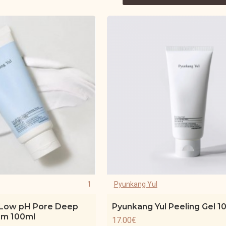
1
Pyunkang Yul
 Low pH Pore Deep
Pyunkang Yul Peeling Gel 1
am 100ml
17.00€