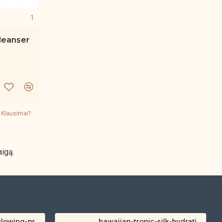
1
leanser
Klausimai?
igą.
hawaiian-tropic-glowing-protection-clear-sun-spray-spf-30-200ml
hawaiian-tropic-silk-hydration-protective-sun-lotion-spf-30-180ml