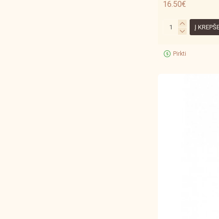
16.50€
Į KREPŠ
Pirkti