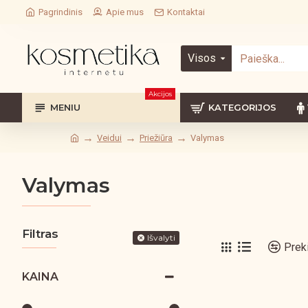
Pagrindinis
Apie mus
Kontaktai
Visos
Akcijos
MENIU
KATEGORIJOS
Veidui
Priežiūra
Valymas
Valymas
Filtras
Išvalyti
Prek
KAINA