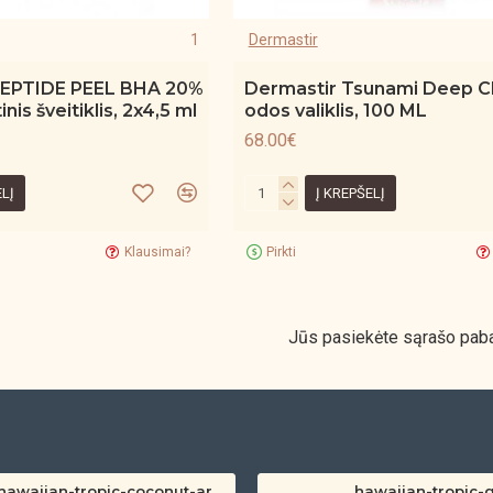
1
Dermastir
EPTIDE PEEL BHA 20%
Dermastir Tsunami Deep C
nis šveitiklis, 2x4,5 ml
odos valiklis, 100 ML
68.00€
ELĮ
Į KREPŠELĮ
Klausimai?
Pirkti
Jūs pasiekėte sąrašo paba
hawaiian-tropic-coconut-argan-dry-oil-spf-30-spray-200ml