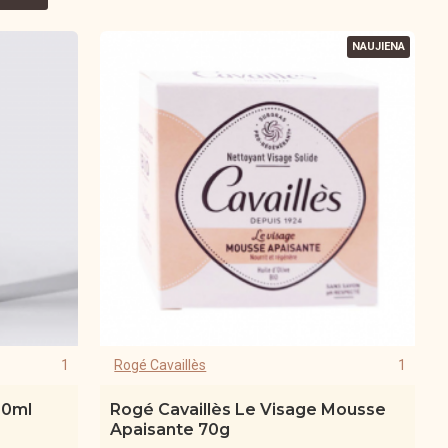
NAUJIENA
1
Rogé Cavaillès
1
00ml
Rogé Cavaillès Le Visage Mousse
Apaisante 70g