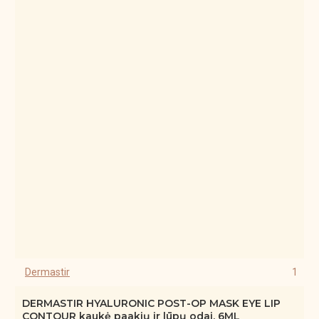
Dermastir
1
DERMASTIR HYALURONIC POST-OP MASK EYE LIP
CONTOUR kaukė paakių ir lūpų odai, 6ML