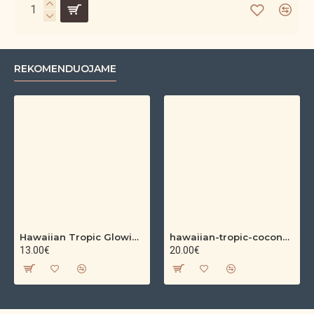
REKOMENDUOJAME
Hawaiian Tropic Glowing Oil – bronzinantis kūno aliejus su spindesiu (200 ml)
hawaiian-tropic-coconut-argan-dry-oil-spf-30-spray-200ml
13.00€
20.00€