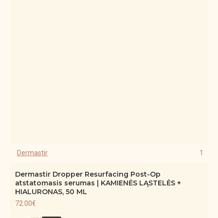
Dermastir
1
Dermastir Dropper Resurfacing Post-Op
atstatomasis serumas | KAMIENĖS LĄSTELĖS +
HIALURONAS, 50 ML
72.00€