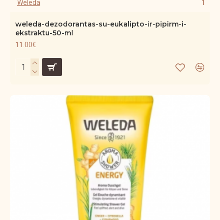
Weleda
1
weleda-dezodorantas-su-eukalipto-ir-pipirm-i-
ekstraktu-50-ml
11.00€