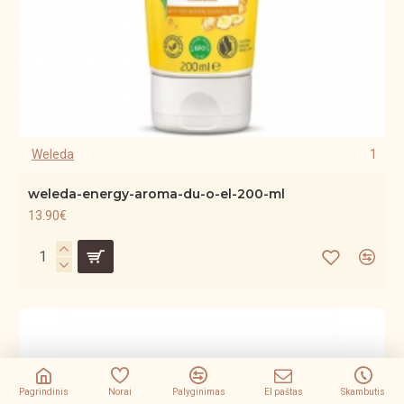
Weleda
1
weleda-energy-aroma-du-o-el-200-ml
13.90€
Pagrindinis
Norai
Palyginimas
El paštas
Skambutis