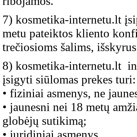
ribojamos.
7) kosmetika-internetu.lt įs
metu pateiktos kliento konf
trečiosioms šalims, išskyrus
8) kosmetika-internetu.lt in
įsigyti siūlomas prekes turi:
• fiziniai asmenys, ne jaune
• jaunesni nei 18 metų amži
globėjų sutikimą;
• juridiniai asmenys.