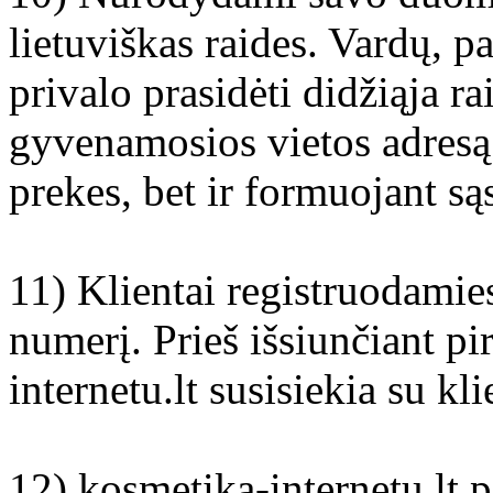
lietuviškas raides. Vardų, 
privalo prasidėti didžiąja ra
gyvenamosios vietos adresą –
prekes, bet ir formuojant są
11) Klientai registruodamie
numerį. Prieš išsiunčiant p
internetu.lt susisiekia su kli
12) kosmetika-internetu.lt pa