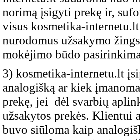
norimą įsigyti prekę ir, suf
visus kosmetika-internetu.l
nurodomus užsakymo žingsni
mokėjimo būdo pasirinkimas
3) kosmetika-internetu.lt įsi
analogišką ar kiek įmanom
prekę, jei dėl svarbių aplin
užsakytos prekės. Klientui a
buvo siūloma kaip analogiš