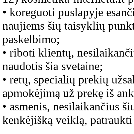
• koreguoti puslapyje esanči
naujiems šių taisyklių punkta
paskelbimo;
• riboti klientų, nesilaikanč
naudotis šia svetaine;
• retų, specialių prekių už
apmokėjimą už prekę iš ank
• asmenis, nesilaikančius ši
kenkėjišką veiklą, patraukt