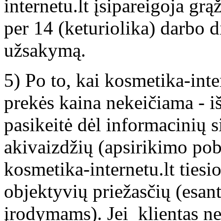
internetu.lt įsipareigoja gr
per 14 (keturiolika) darbo d
užsakymą.
5) Po to, kai kosmetika-inte
prekės kaina nekeičiama - iš
pasikeitė dėl informacinių s
akivaizdžių (apsirikimo pob
kosmetika-internetu.lt tiesi
objektyvių priežasčių (esant
įrodymams). Jei klientas nes