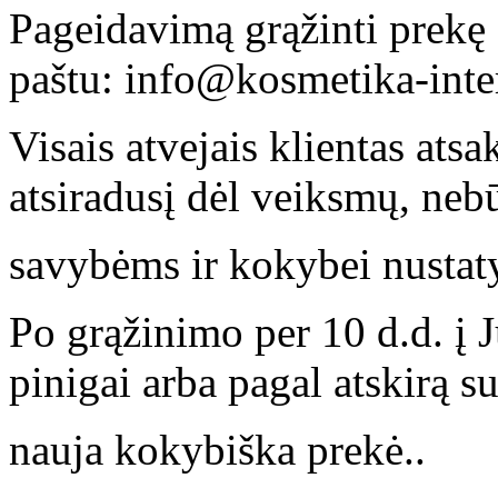
Pageidavimą grąžinti prekę K
paštu: info@kosmetika-inte
Visais atvejais klientas ats
atsiradusį dėl veiksmų, neb
savybėms ir kokybei nustaty
Po grąžinimo per 10 d.d. į 
pinigai arba pagal atskirą s
nauja kokybiška prekė..