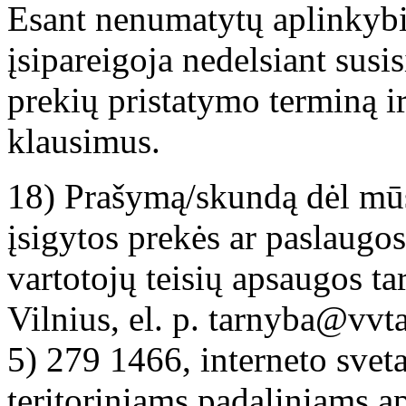
Esant nenumatytų aplinkybių
įsipareigoja nedelsiant susis
prekių pristatymo terminą ir
klausimus.
18) Prašymą/skundą dėl mūs
įsigytos prekės ar paslaugos
vartotojų teisių apsaugos ta
Vilnius, el. p. tarnyba@vvtat
5) 279 1466, interneto sveta
teritoriniams padaliniams ap